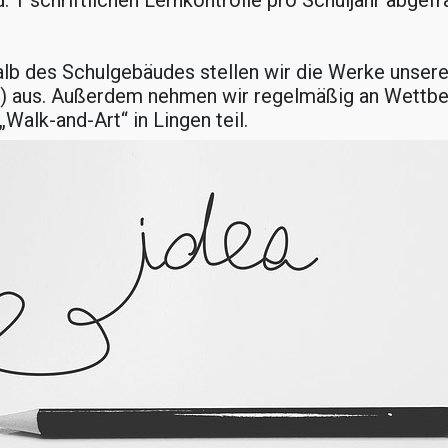
 1 schriftlichen Lernkontrolle pro Schuljahr abgefr
alb des Schulgebäudes stellen wir die Werke unsere
 …) aus. Außerdem nehmen wir regelmäßig an Wett
„Walk-and-Art“ in Lingen teil.