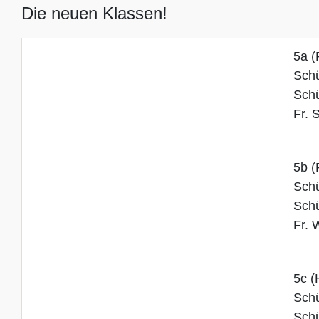
Die neuen Klassen!
5a 
Schü
Schü
Fr. 
5b 
Schü
Schü
Fr. 
5c 
Schü
Schü