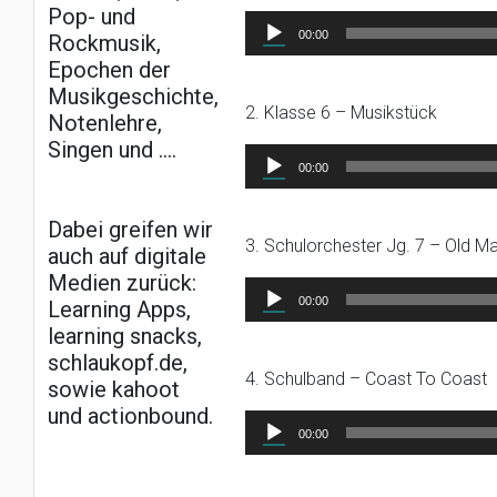
Pop- und
Audio-
00:00
Rockmusik,
Player
Epochen der
Musikgeschichte,
2. Klasse 6 – Musikstück
Notenlehre,
Singen und ….
Audio-
00:00
Player
Dabei greifen wir
3. Schulorchester Jg. 7 – Old M
auch auf digitale
Medien zurück:
Audio-
00:00
Learning Apps,
Player
learning snacks,
schlaukopf.de,
4. Schulband – Coast To Coast
sowie kahoot
und actionbound.
Audio-
00:00
Player