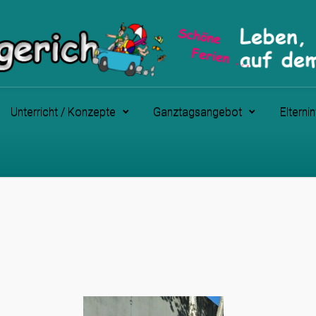
Unterricht / Konzepte
Ganztagsangebot
Elterni